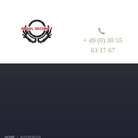
+ 49 (0) 30 55
63 17 67
HOME
REFERENZEN